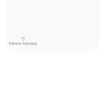
Pa
Rémire-Montjoly