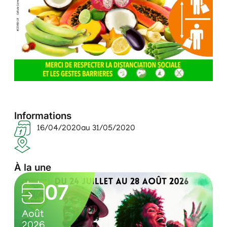
Informations
16/04/2020
au 31/05/2020
À la une
L
07
e
0
C
s
Août
A
7
u
2026
2