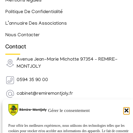
Mentions légales
Politique De Confidentialité
L’annuaire Des Associations
Nous Contacter
Contact
Avenue Jean-Marie Michotte 97354 – REMIRE-
MONTJOLY
0594 35 90 00
cabinet@remiremontjoly.fr
Newsletter
Gérer le consentement
Inscrivez-vous à notre Newsletter pour recevoir des
nouvelles de votre commune.
Pour offrir les meilleures expériences, nous utilisons des technologies telles que les
cookies pour stocker et/ou accéder aux informations des appareils. Le fait de consentir