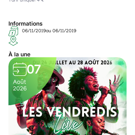
Tarif unique: 4 €
Informations
06/11/2019
au 06/11/2019
À la une
L
07
e
0
C
s
Août
7
u
2026
v
/
l
e
0
t
n
8
u
/
r
d
2
e
r
0
l