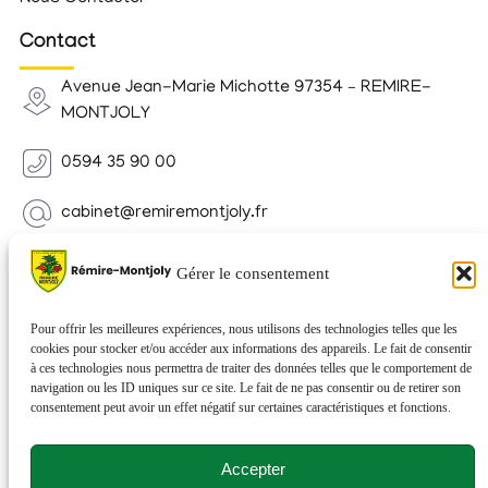
Contact
Avenue Jean-Marie Michotte 97354 – REMIRE-
MONTJOLY
0594 35 90 00
cabinet@remiremontjoly.fr
Newsletter
Gérer le consentement
Inscrivez-vous à notre Newsletter pour recevoir des
nouvelles de votre commune.
Pour offrir les meilleures expériences, nous utilisons des technologies telles que les
cookies pour stocker et/ou accéder aux informations des appareils. Le fait de consentir
à ces technologies nous permettra de traiter des données telles que le comportement de
navigation ou les ID uniques sur ce site. Le fait de ne pas consentir ou de retirer son
consentement peut avoir un effet négatif sur certaines caractéristiques et fonctions.
Accepter