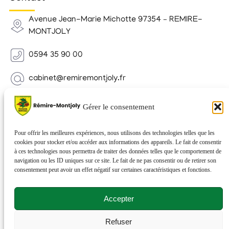
Avenue Jean-Marie Michotte 97354 – REMIRE-
MONTJOLY
0594 35 90 00
cabinet@remiremontjoly.fr
Newsletter
Gérer le consentement
Inscrivez-vous à notre Newsletter pour recevoir des
nouvelles de votre commune.
Pour offrir les meilleures expériences, nous utilisons des technologies telles que les
cookies pour stocker et/ou accéder aux informations des appareils. Le fait de consentir
à ces technologies nous permettra de traiter des données telles que le comportement de
navigation ou les ID uniques sur ce site. Le fait de ne pas consentir ou de retirer son
consentement peut avoir un effet négatif sur certaines caractéristiques et fonctions.
Accepter
Refuser