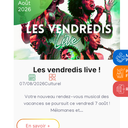
Août
2026
P
Les vendredis live !
P
F
07/08/2026
Culturel
Votre nouveau rendez-vous musical des
vacances se poursuit ce vendredi 7 août !
Mélomanes et...
En savoir +