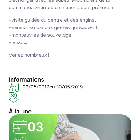
d’échanger avec les sapeurs-pompiers de la
commune. Diverses animations sont prévues :
-visite guidée du centre et des engins,
-sensibilisation aux gestes qui sauvent,
-manœuvres de sauvetage,
-jeux……
Venez nombreux !
Informations
29/05/2019
au 30/05/2019
À la une
03
o
0
S