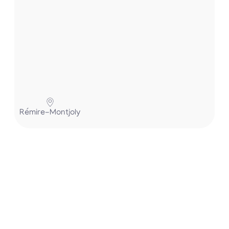
Pa
Rémire-Montjoly