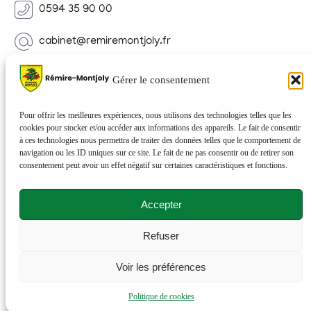
0594 35 90 00
cabinet@remiremontjoly.fr
Newsletter
Gérer le consentement
Inscrivez-vous à notre Newsletter pour recevoir des
nouvelles de votre commune.
Pour offrir les meilleures expériences, nous utilisons des technologies telles que les
cookies pour stocker et/ou accéder aux informations des appareils. Le fait de consentir
à ces technologies nous permettra de traiter des données telles que le comportement de
navigation ou les ID uniques sur ce site. Le fait de ne pas consentir ou de retirer son
consentement peut avoir un effet négatif sur certaines caractéristiques et fonctions.
Accepter
Refuser
© 2026 Rémire-Montjoly . Tous droits réservés . Site
Voir les préférences
réalisé par
Netactions
.
Politique de cookies