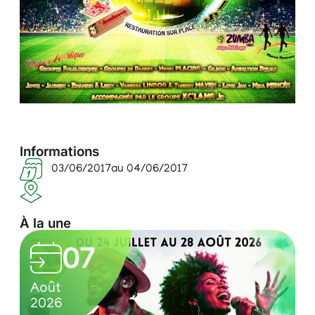
Informations
03/06/2017
au 04/06/2017
À la une
L
05
e
0
C
s
Août
7
u
2026
v