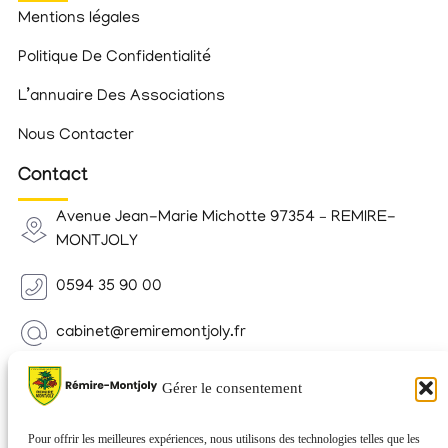
Mentions légales
Politique De Confidentialité
L’annuaire Des Associations
Nous Contacter
Contact
Avenue Jean-Marie Michotte 97354 – REMIRE-
MONTJOLY
0594 35 90 00
cabinet@remiremontjoly.fr
Newsletter
Gérer le consentement
Inscrivez-vous à notre Newsletter pour recevoir des
nouvelles de votre commune.
Pour offrir les meilleures expériences, nous utilisons des technologies telles que les