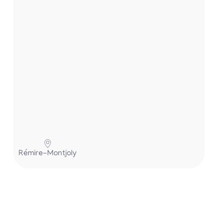
.
.
Pa
Rémire-Montjoly