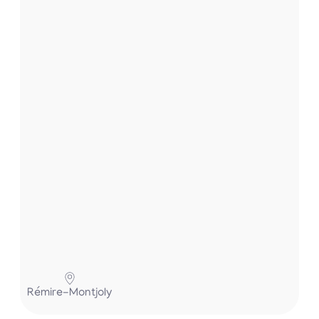
s
e
t
.
.
.
Pa
Rémire-Montjoly