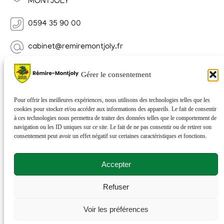
MONTJOLY
0594 35 90 00
cabinet@remiremontjoly.fr
Newsletter
Gérer le consentement
Inscrivez-vous à notre Newsletter pour recevoir des
nouvelles de votre commune.
Pour offrir les meilleures expériences, nous utilisons des technologies telles que les
cookies pour stocker et/ou accéder aux informations des appareils. Le fait de consentir
à ces technologies nous permettra de traiter des données telles que le comportement de
navigation ou les ID uniques sur ce site. Le fait de ne pas consentir ou de retirer son
consentement peut avoir un effet négatif sur certaines caractéristiques et fonctions.
Accepter
Refuser
© 2026 Rémire-Montjoly . Tous droits réservés . Site
Voir les préférences
réalisé par
Netactions
.