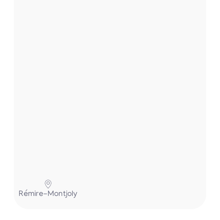
e
t
.
.
.
P
Rémire-Montjoly