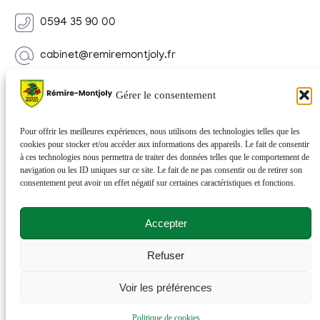
0594 35 90 00
cabinet@remiremontjoly.fr
Newsletter
Gérer le consentement
Inscrivez-vous à notre Newsletter pour recevoir des
nouvelles de votre commune.
Pour offrir les meilleures expériences, nous utilisons des technologies telles que les
cookies pour stocker et/ou accéder aux informations des appareils. Le fait de consentir
à ces technologies nous permettra de traiter des données telles que le comportement de
navigation ou les ID uniques sur ce site. Le fait de ne pas consentir ou de retirer son
consentement peut avoir un effet négatif sur certaines caractéristiques et fonctions.
Accepter
Refuser
© 2026 Rémire-Montjoly . Tous droits réservés . Site
Voir les préférences
réalisé par
Netactions
.
Politique de cookies