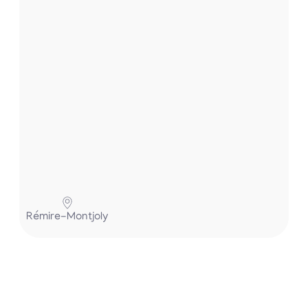
.
.
P
Rémire-Montjoly