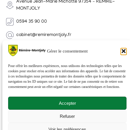
Avenue Jean-Marie Michotte 97354 – REMIRE-
MONTJOLY
0594 35 90 00
cabinet@remiremontjoly.fr
Newsletter
Gérer le consentement
Inscrivez-vous à notre Newsletter pour recevoir des
nouvelles de votre commune.
Pour offrir les meilleures expériences, nous utilisons des technologies telles que les
cookies pour stocker et/ou accéder aux informations des appareils. Le fait de consentir
à ces technologies nous permettra de traiter des données telles que le comportement de
navigation ou les ID uniques sur ce site. Le fait de ne pas consentir ou de retirer son
consentement peut avoir un effet négatif sur certaines caractéristiques et fonctions.
Accepter
Refuser
© 2026 Rémire-Montjoly . Tous droits réservés . Site
Voir les préférences