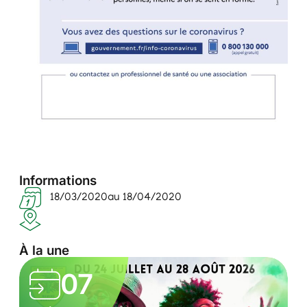
Informations
18/03/2020
au 18/04/2020
À la une
L
07
e