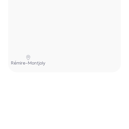
Pa
Rémire-Montjoly