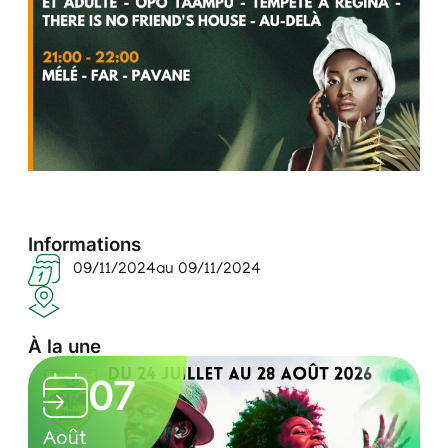
Informations
09/11/2024
au 09/11/2024
À la une
L
05
e
0
C
s
Août