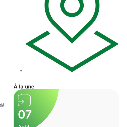
À la une
ié.
07