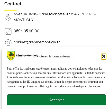
Contact
Avenue Jean-Marie Michotte 97354 – REMIRE-
MONTJOLY
0594 35 90 00
cabinet@remiremontjoly.fr
Newsletter
Gérer le consentement
Inscrivez-vous à notre Newsletter pour recevoir des
nouvelles de votre commune.
Pour offrir les meilleures expériences, nous utilisons des technologies telles que les
cookies pour stocker et/ou accéder aux informations des appareils. Le fait de consentir
à ces technologies nous permettra de traiter des données telles que le comportement de
navigation ou les ID uniques sur ce site. Le fait de ne pas consentir ou de retirer son
consentement peut avoir un effet négatif sur certaines caractéristiques et fonctions.
Accepter