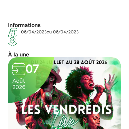
Informations
06/04/2023
au 06/04/2023
À la une
L
07
e
0
C
s
Août
A
7
u
2026
2
v
/
l
e
0
t
n
8
u
/
r
d
2
e
r
0
l