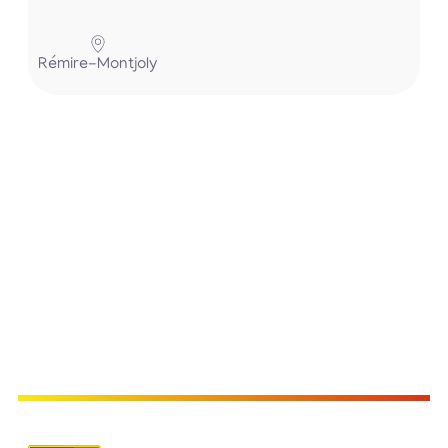
Pa
Rémire-Montjoly