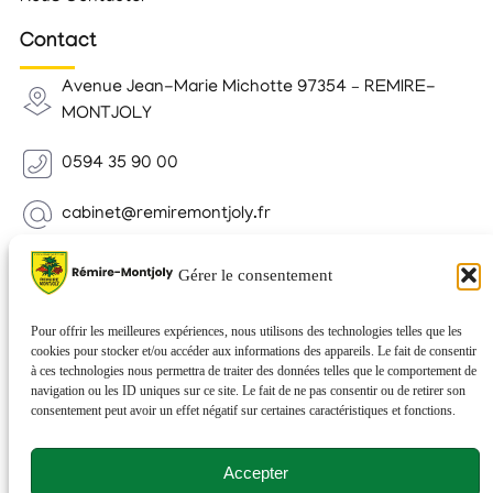
Contact
Avenue Jean-Marie Michotte 97354 – REMIRE-
MONTJOLY
0594 35 90 00
cabinet@remiremontjoly.fr
Newsletter
Gérer le consentement
Inscrivez-vous à notre Newsletter pour recevoir des
nouvelles de votre commune.
Pour offrir les meilleures expériences, nous utilisons des technologies telles que les
cookies pour stocker et/ou accéder aux informations des appareils. Le fait de consentir
à ces technologies nous permettra de traiter des données telles que le comportement de
navigation ou les ID uniques sur ce site. Le fait de ne pas consentir ou de retirer son
consentement peut avoir un effet négatif sur certaines caractéristiques et fonctions.
Accepter