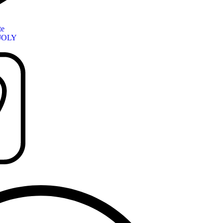
te
JOLY