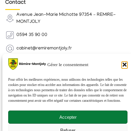
Contact
Avenue Jean-Marie Michotte 97354 – REMIRE-
MONTJOLY
0594 35 90 00
cabinet@remiremontjoly.fr
Newsletter
Gérer le consentement
Inscrivez-vous à notre Newsletter pour recevoir des
nouvelles de votre commune.
Pour offrir les meilleures expériences, nous utilisons des technologies telles que les
cookies pour stocker et/ou accéder aux informations des appareils. Le fait de consentir
à ces technologies nous permettra de traiter des données telles que le comportement de
navigation ou les ID uniques sur ce site. Le fait de ne pas consentir ou de retirer son
consentement peut avoir un effet négatif sur certaines caractéristiques et fonctions.
Accepter
Refuser