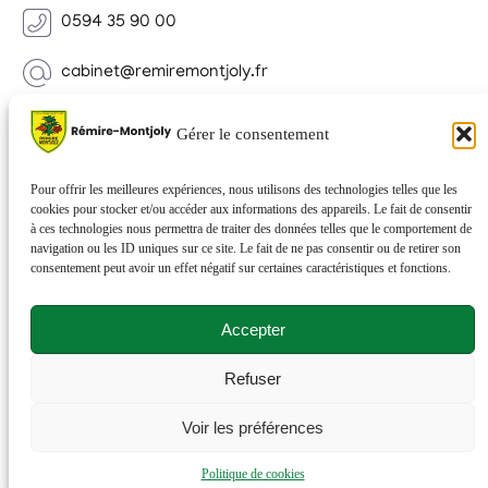
0594 35 90 00
cabinet@remiremontjoly.fr
Newsletter
Gérer le consentement
Inscrivez-vous à notre Newsletter pour recevoir des
nouvelles de votre commune.
Pour offrir les meilleures expériences, nous utilisons des technologies telles que les
cookies pour stocker et/ou accéder aux informations des appareils. Le fait de consentir
à ces technologies nous permettra de traiter des données telles que le comportement de
navigation ou les ID uniques sur ce site. Le fait de ne pas consentir ou de retirer son
consentement peut avoir un effet négatif sur certaines caractéristiques et fonctions.
Accepter
Refuser
© 2026 Rémire-Montjoly . Tous droits réservés . Site
Voir les préférences
réalisé par
Netactions
.
Politique de cookies