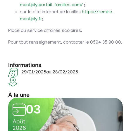
montjoly.portail-familles.com/
;
sur le site internet de la ville :
https://remire-
montjoly.fr
;
Place au service affaires scolaires.
Pour tout renseignement, contacter le 0594 35 90 00.
Informations
29/01/2025
au 28/02/2025
À la une
03
o
0
S
n
Août
A
3
é
2026
2