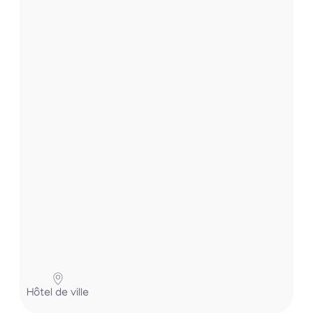
p
e
r
.
.
.
Hôtel de ville