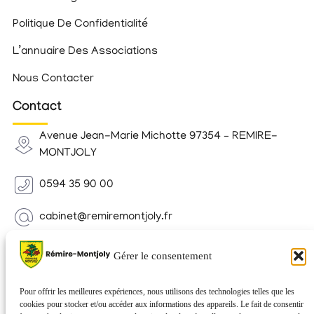
Politique De Confidentialité
L’annuaire Des Associations
Nous Contacter
Contact
Avenue Jean-Marie Michotte 97354 – REMIRE-
MONTJOLY
0594 35 90 00
cabinet@remiremontjoly.fr
Newsletter
Gérer le consentement
Inscrivez-vous à notre Newsletter pour recevoir des
nouvelles de votre commune.
Pour offrir les meilleures expériences, nous utilisons des technologies telles que les
cookies pour stocker et/ou accéder aux informations des appareils. Le fait de consentir