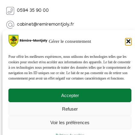
0594 35 90 00
cabinet@remiremontjoly.fr
Newsletter
Gérer le consentement
Inscrivez-vous à notre Newsletter pour recevoir des
nouvelles de votre commune.
Pour offrir les meilleures expériences, nous utilisons des technologies telles que les
cookies pour stocker et/ou accéder aux informations des appareils. Le fait de consentir
à ces technologies nous permettra de traiter des données telles que le comportement de
navigation ou les ID uniques sur ce site. Le fait de ne pas consentir ou de retirer son
consentement peut avoir un effet négatif sur certaines caractéristiques et fonctions.
Accepter
Refuser
© 2026 Rémire-Montjoly . Tous droits réservés . Site
Voir les préférences
réalisé par
Netactions
.