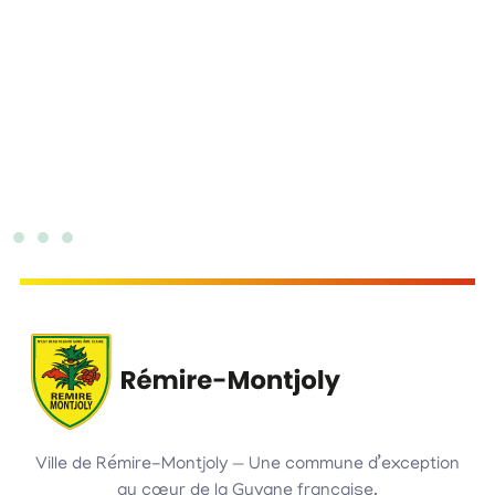
H
Ville de Rémire-Montjoly — Une commune d’exception
au cœur de la Guyane française.