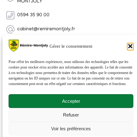
MONTJOLY
0594 35 90 00
cabinet@remiremontjoly.fr
Newsletter
Gérer le consentement
Inscrivez-vous à notre Newsletter pour recevoir des
nouvelles de votre commune.
Pour offrir les meilleures expériences, nous utilisons des technologies telles que les
cookies pour stocker et/ou accéder aux informations des appareils. Le fait de consentir
à ces technologies nous permettra de traiter des données telles que le comportement de
navigation ou les ID uniques sur ce site. Le fait de ne pas consentir ou de retirer son
consentement peut avoir un effet négatif sur certaines caractéristiques et fonctions.
Accepter
Refuser
© 2026 Rémire-Montjoly . Tous droits réservés . Site
Voir les préférences
réalisé par
Netactions
.