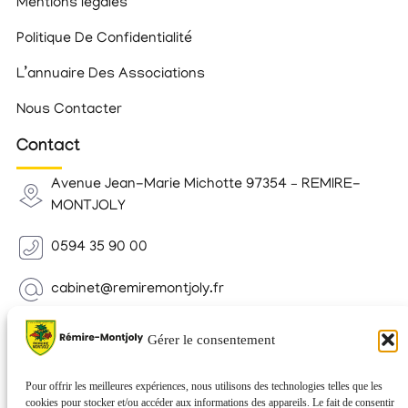
Mentions légales
Politique De Confidentialité
L’annuaire Des Associations
Nous Contacter
Contact
Avenue Jean-Marie Michotte 97354 – REMIRE-
MONTJOLY
0594 35 90 00
cabinet@remiremontjoly.fr
Newsletter
Gérer le consentement
Inscrivez-vous à notre Newsletter pour recevoir des
nouvelles de votre commune.
Pour offrir les meilleures expériences, nous utilisons des technologies telles que les
cookies pour stocker et/ou accéder aux informations des appareils. Le fait de consentir