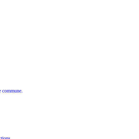
tre commune.
tions
.