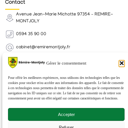
Contact
Avenue Jean-Marie Michotte 97354 – REMIRE-
MONTJOLY
0594 35 90 00
cabinet@remiremontjoly.fr
Newsletter
Gérer le consentement
Inscrivez-vous à notre Newsletter pour recevoir des
nouvelles de votre commune.
Pour offrir les meilleures expériences, nous utilisons des technologies telles que les
cookies pour stocker et/ou accéder aux informations des appareils. Le fait de consentir
à ces technologies nous permettra de traiter des données telles que le comportement de
navigation ou les ID uniques sur ce site. Le fait de ne pas consentir ou de retirer son
consentement peut avoir un effet négatif sur certaines caractéristiques et fonctions.
Accepter
Refuser