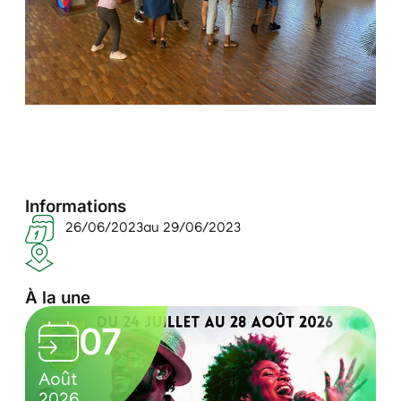
Informations
26/06/2023
au 29/06/2023
À la une
L
07
e
0
C
s
Août
Ao
7
u