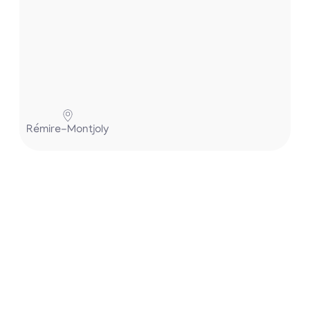
i
Park
Rémire-Montjoly