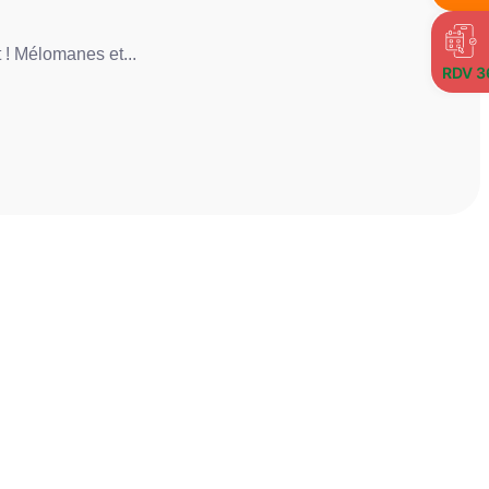
! Mélomanes et...
RDV 3