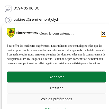
0594 35 90 00
cabinet@remiremontjoly.fr
Newsletter
Gérer le consentement
Inscrivez-vous à notre Newsletter pour recevoir des
nouvelles de votre commune.
Pour offrir les meilleures expériences, nous utilisons des technologies telles que les
cookies pour stocker et/ou accéder aux informations des appareils. Le fait de consentir
à ces technologies nous permettra de traiter des données telles que le comportement de
navigation ou les ID uniques sur ce site. Le fait de ne pas consentir ou de retirer son
consentement peut avoir un effet négatif sur certaines caractéristiques et fonctions.
Accepter
Refuser
© 2026 Rémire-Montjoly . Tous droits réservés . Site
Voir les préférences
réalisé par
Netactions
.