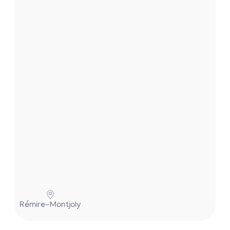
e
t
.
.
.
Pa
Rémire-Montjoly