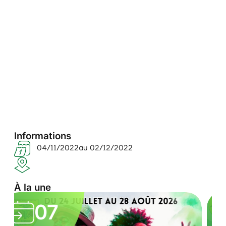
Informations
04/11/2022
au 02/12/2022
À la une
L
R
05
e