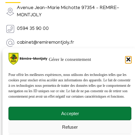
Avenue Jean-Marie Michotte 97354 – REMIRE-
MONTJOLY
0594 35 90 00
cabinet@remiremontjoly.fr
Newsletter
Gérer le consentement
Inscrivez-vous à notre Newsletter pour recevoir des
nouvelles de votre commune.
Pour offrir les meilleures expériences, nous utilisons des technologies telles que les
cookies pour stocker et/ou accéder aux informations des appareils. Le fait de consentir
à ces technologies nous permettra de traiter des données telles que le comportement de
navigation ou les ID uniques sur ce site. Le fait de ne pas consentir ou de retirer son
consentement peut avoir un effet négatif sur certaines caractéristiques et fonctions.
Accepter
Refuser