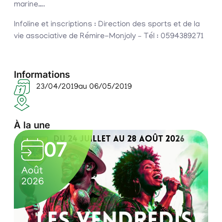
marine….
Infoline et inscriptions : Direction des sports et de la
vie associative de Rémire-Monjoly – Tél : 0594389271
Informations
23/04/2019
au 06/05/2019
À la une
L
07
e
0
C
s
Août
7
u
2026
v
/
l
e
0
t
n
8
u