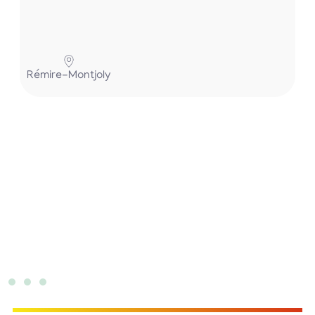
P
Rémire-Montjoly