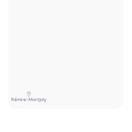
.
.
.
Pa
Rémire-Montjoly