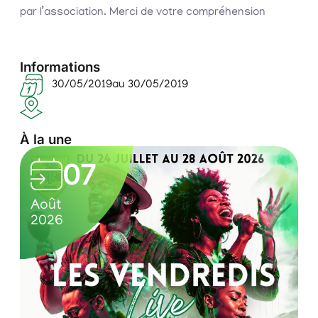
par l’association. Merci de votre compréhension
Informations
30/05/2019
au 30/05/2019
À la une
L
07
e
0
C
s
Août
7
u
2026
v
/
l
e
0
t
n
8
u
/
r
d
2
e
r