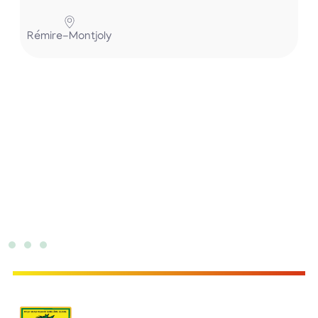
P
Rémire-Montjoly