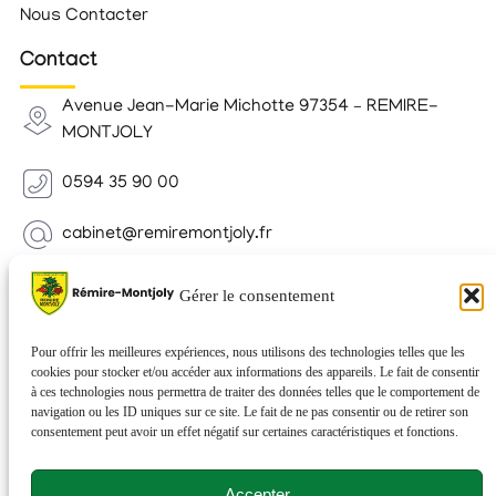
Nous Contacter
Contact
Avenue Jean-Marie Michotte 97354 – REMIRE-
MONTJOLY
0594 35 90 00
cabinet@remiremontjoly.fr
Newsletter
Gérer le consentement
Inscrivez-vous à notre Newsletter pour recevoir des
nouvelles de votre commune.
Pour offrir les meilleures expériences, nous utilisons des technologies telles que les
cookies pour stocker et/ou accéder aux informations des appareils. Le fait de consentir
à ces technologies nous permettra de traiter des données telles que le comportement de
navigation ou les ID uniques sur ce site. Le fait de ne pas consentir ou de retirer son
consentement peut avoir un effet négatif sur certaines caractéristiques et fonctions.
Accepter