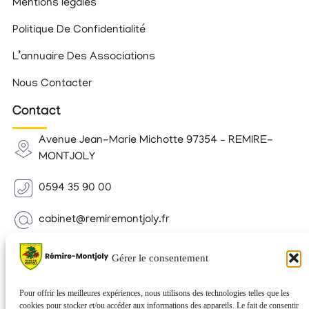
Mentions légales
Politique De Confidentialité
L’annuaire Des Associations
Nous Contacter
Contact
Avenue Jean-Marie Michotte 97354 – REMIRE-
MONTJOLY
0594 35 90 00
cabinet@remiremontjoly.fr
Newsletter
Gérer le consentement
Inscrivez-vous à notre Newsletter pour recevoir des
nouvelles de votre commune.
Pour offrir les meilleures expériences, nous utilisons des technologies telles que les
cookies pour stocker et/ou accéder aux informations des appareils. Le fait de consentir