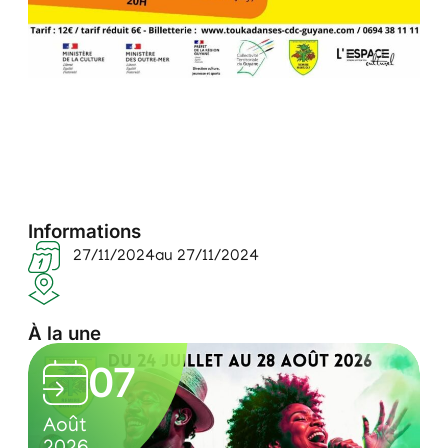
Informations
27/11/2024
au 27/11/2024
À la une
L
05
e
0
C
s
Août
7
u