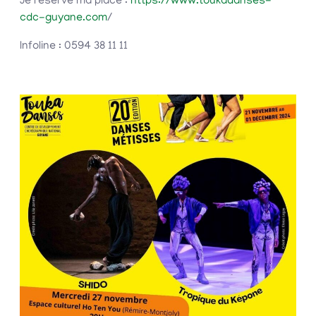
Je réserve ma place :
https://www.toukadanses-
cdc-guyane.com
/
Infoline : 0594 38 11 11