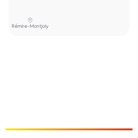
Pa
Rémire-Montjoly