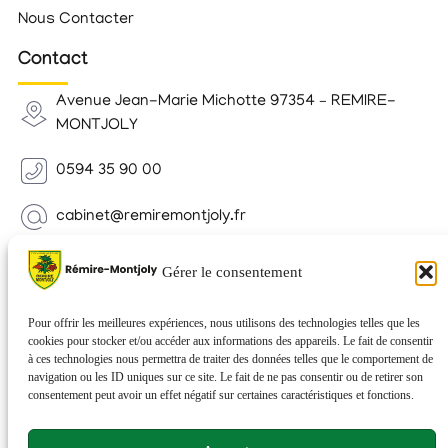
Nous Contacter
Contact
Avenue Jean-Marie Michotte 97354 – REMIRE-
MONTJOLY
0594 35 90 00
cabinet@remiremontjoly.fr
Newsletter
Gérer le consentement
Inscrivez-vous à notre Newsletter pour recevoir des
nouvelles de votre commune.
Pour offrir les meilleures expériences, nous utilisons des technologies telles que les
cookies pour stocker et/ou accéder aux informations des appareils. Le fait de consentir
à ces technologies nous permettra de traiter des données telles que le comportement de
navigation ou les ID uniques sur ce site. Le fait de ne pas consentir ou de retirer son
consentement peut avoir un effet négatif sur certaines caractéristiques et fonctions.