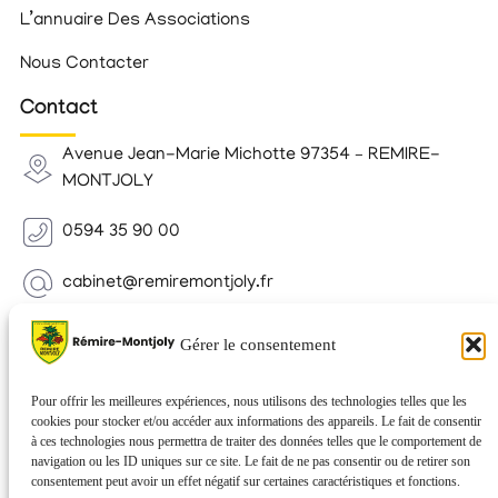
L’annuaire Des Associations
Nous Contacter
Contact
Avenue Jean-Marie Michotte 97354 – REMIRE-
MONTJOLY
0594 35 90 00
cabinet@remiremontjoly.fr
Newsletter
Gérer le consentement
Inscrivez-vous à notre Newsletter pour recevoir des
nouvelles de votre commune.
Pour offrir les meilleures expériences, nous utilisons des technologies telles que les
cookies pour stocker et/ou accéder aux informations des appareils. Le fait de consentir
à ces technologies nous permettra de traiter des données telles que le comportement de
navigation ou les ID uniques sur ce site. Le fait de ne pas consentir ou de retirer son
consentement peut avoir un effet négatif sur certaines caractéristiques et fonctions.