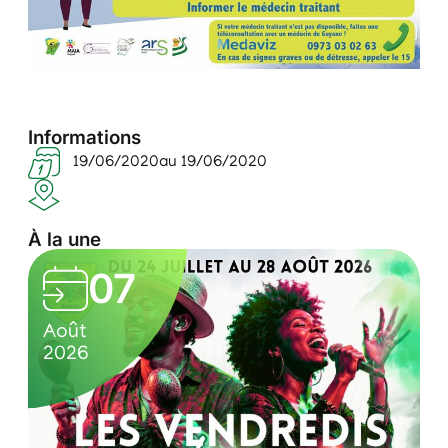
Informations
19/06/2020
au 19/06/2020
À la une
L
07
e
0
C
s
Août
7
u
2026
v
/
l
e
0
t
n
8
u
/
r