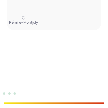
Rémire-Montjoly
H