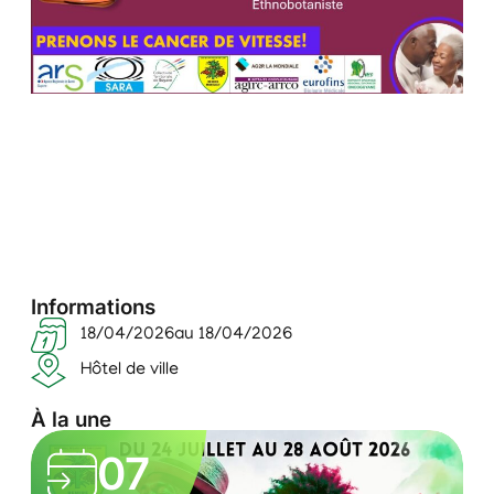
Informations
18/04/2026
au 18/04/2026
Hôtel de ville
À la une
L
05
e