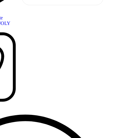
te
JOLY