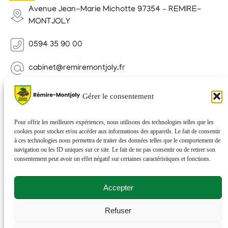
Avenue Jean-Marie Michotte 97354 – REMIRE-
MONTJOLY
0594 35 90 00
cabinet@remiremontjoly.fr
Newsletter
Gérer le consentement
Inscrivez-vous à notre Newsletter pour recevoir des
nouvelles de votre commune.
Pour offrir les meilleures expériences, nous utilisons des technologies telles que les
cookies pour stocker et/ou accéder aux informations des appareils. Le fait de consentir
à ces technologies nous permettra de traiter des données telles que le comportement de
navigation ou les ID uniques sur ce site. Le fait de ne pas consentir ou de retirer son
consentement peut avoir un effet négatif sur certaines caractéristiques et fonctions.
Accepter
Refuser
© 2026 Rémire-Montjoly . Tous droits réservés . Site