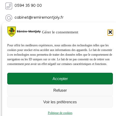
0594 35 90 00
cabinet@remiremontjoly.fr
Newsletter
Gérer le consentement
Inscrivez-vous à notre Newsletter pour recevoir des
nouvelles de votre commune.
Pour offrir les meilleures expériences, nous utilisons des technologies telles que les
cookies pour stocker et/ou accéder aux informations des appareils. Le fait de consentir
à ces technologies nous permettra de traiter des données telles que le comportement de
navigation ou les ID uniques sur ce site. Le fait de ne pas consentir ou de retirer son
consentement peut avoir un effet négatif sur certaines caractéristiques et fonctions.
Accepter
Refuser
© 2026 Rémire-Montjoly . Tous droits réservés . Site
Voir les préférences
réalisé par
Netactions
.
Politique de cookies