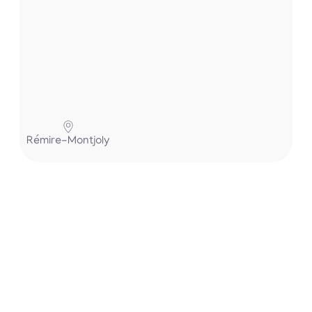
P
Rémire-Montjoly