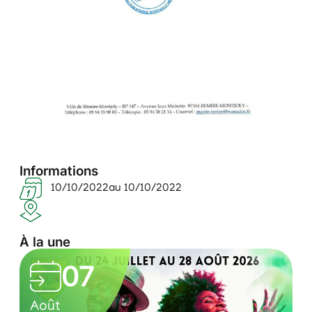
Informations
10/10/2022
au 10/10/2022
À la une
L
07
e
0
C
s
Août