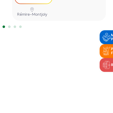
Rémire-Montjoly
P
P
F