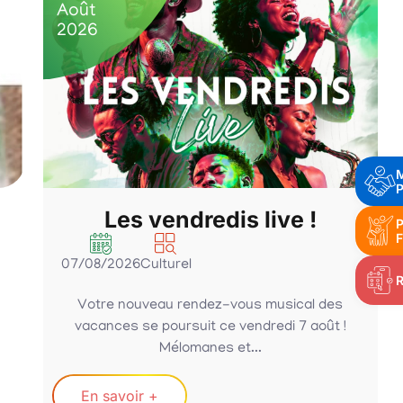
Août
2026
P
Les vendredis live !
P
F
07/08/2026
Culturel
-
Votre nouveau rendez-vous musical des
vacances se poursuit ce vendredi 7 août !
Mélomanes et...
En savoir +