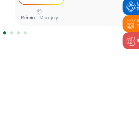
P
Rémire-Montjoly
P
F