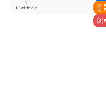
P
Hôtel de ville
R
F