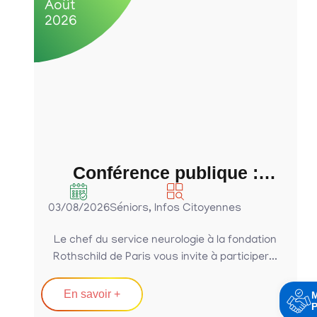
Août
A
2026
2
Conférence publique :
Parkinson, bien bouger,
03/08/2026
Séniors
,
Infos Citoyennes
bien manger….. malgré la
maladie
Le chef du service neurologie à la fondation
Rothschild de Paris vous invite à participer...
En savoir +
P