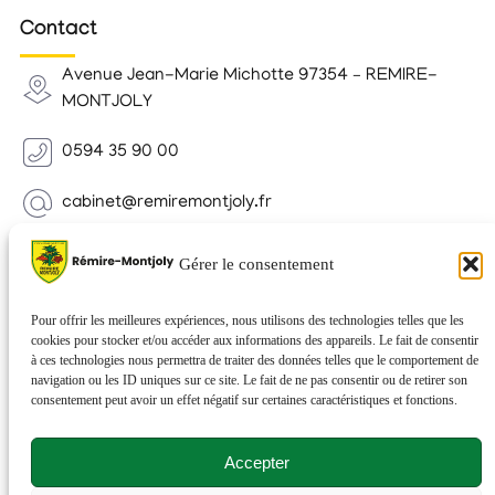
Contact
Avenue Jean-Marie Michotte 97354 – REMIRE-
MONTJOLY
0594 35 90 00
cabinet@remiremontjoly.fr
Newsletter
Gérer le consentement
Inscrivez-vous à notre Newsletter pour recevoir des
nouvelles de votre commune.
Pour offrir les meilleures expériences, nous utilisons des technologies telles que les
cookies pour stocker et/ou accéder aux informations des appareils. Le fait de consentir
à ces technologies nous permettra de traiter des données telles que le comportement de
navigation ou les ID uniques sur ce site. Le fait de ne pas consentir ou de retirer son
consentement peut avoir un effet négatif sur certaines caractéristiques et fonctions.
Accepter