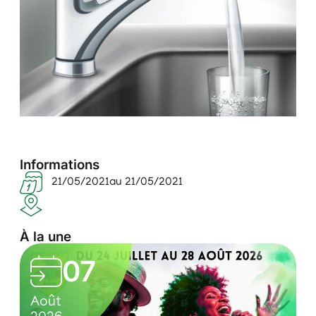
Informations
21/05/2021
au 21/05/2021
À la une
L
07
e
0
C
s
oût
Août
7
u