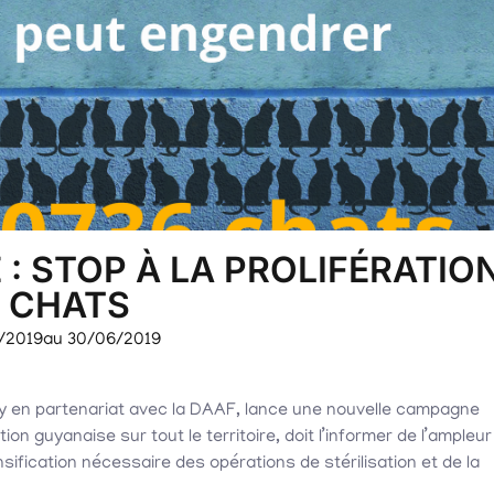
: STOP À LA PROLIFÉRATIO
 CHATS
/2019
au 30/06/2019
 en partenariat avec la DAAF, lance une nouvelle campagne
on guyanaise sur tout le territoire, doit l’informer de l’ampleur
ensification nécessaire des opérations de stérilisation et de la