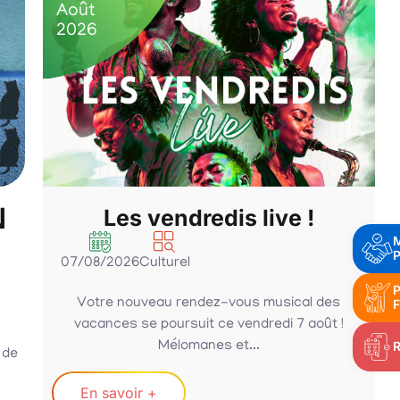
Août
2026
N
Les vendredis live !
P
07/08/2026
Culturel
P
Votre nouveau rendez-vous musical des
F
vacances se poursuit ce vendredi 7 août !
Mélomanes et...
 de
En savoir +