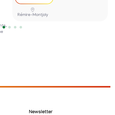
Rémire-Montjoly
nts,
ue
Newsletter